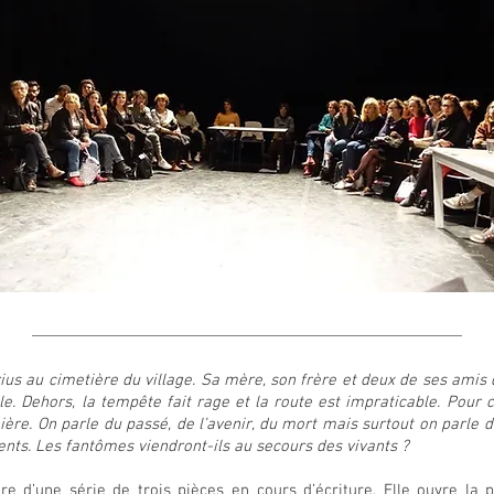
ius au cimetière du village. Sa mère, son frère et deux de ses amis
e. Dehors, la tempête fait rage et la route est impraticable. Pour 
ère. On parle du passé, de l’avenir, du mort mais surtout on parle de 
rents. Les fantômes viendront-ils au secours des vivants ?
re d’une série de trois pièces en cours d’écriture. Elle ouvre la 