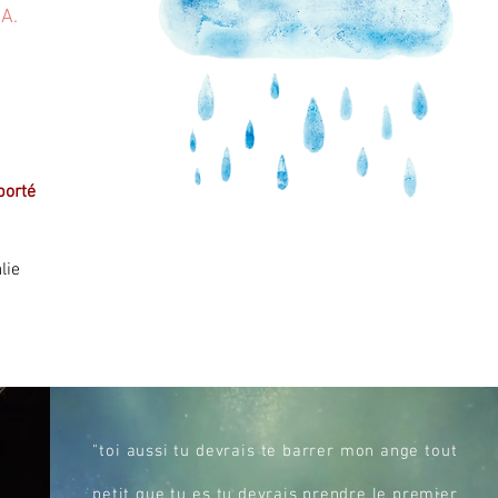
NA.
porté
lie
"toi aussi tu devrais te barrer mon ange tout
petit que tu es tu devrais prendre le premier