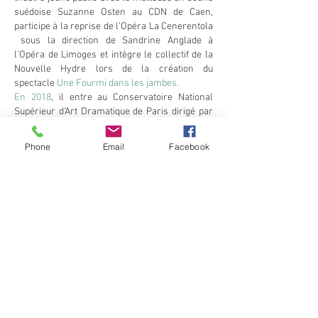
suédoise Suzanne Osten au CDN de Caen,
participe à la reprise de l’Opéra La Cenerentola
sous la direction de Sandrine Anglade à
l’Opéra de Limoges et intègre le collectif de la
Nouvelle Hydre lors de la création du
spectacle
Une Fourmi dans les jambes.
En 2018
, il entre au Conservatoire National
Supérieur d’Art Dramatique de Paris dirigé par
Claire Lasne-Darceuil où il travaille aux côtés
d’Arianne Mnouchkine (Indianostrum Théâtre
Phone
Email
Facebook
de Pondichery, Inde), Lazare, Gilles David de la
Comédie Française, Thomas Scimeca et
Valérie Dréville.
En 2021
, il joue dans le
Hamlet
de Luca
Giacomoni créé dans le cadre du Festival
d'automne.
En 2022
, il tourne dans le film
Sages-femmes
de Léa Fehner, sélectionné au Berlin
International Film Festival (La Berlinale)
section Panorama et dans le prochain moyen
métrage de Carmen Leroi,
Sans regret
.