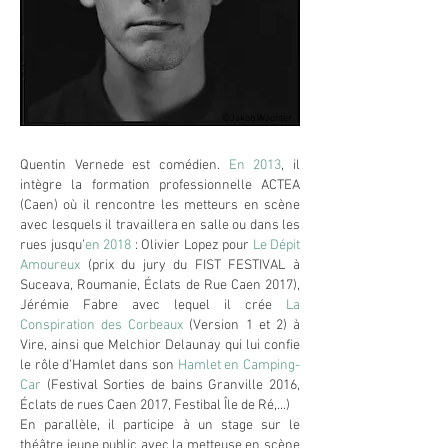
©Jakob Wächter
Quentin Vernede est comédien.
En 2013
, il
intègre la formation professionnelle ACTEA
(Caen) où il rencontre les metteurs en scène
avec lesquels il travaillera en salle ou dans les
rues jusqu’
en 2018
: Olivier Lopez pour
Le Dépit
Amoureux
(prix du jury du FIST FESTIVAL à
Suceava, Roumanie, Éclats de Rue Caen 2017),
Jérémie Fabre avec lequel il crée
La
Conspiration des Corbeaux
(Version 1 et 2) à
Vire, ainsi que Melchior Delaunay qui lui confie
le rôle d’Hamlet dans son
Hamlet en Camping-
Car
(Festival Sorties de bains Granville 2016,
Éclats de rues Caen 2017, Festibal Île de Ré,...)
En parallèle, il participe à un stage sur le
théâtre jeune public avec la metteuse en scène