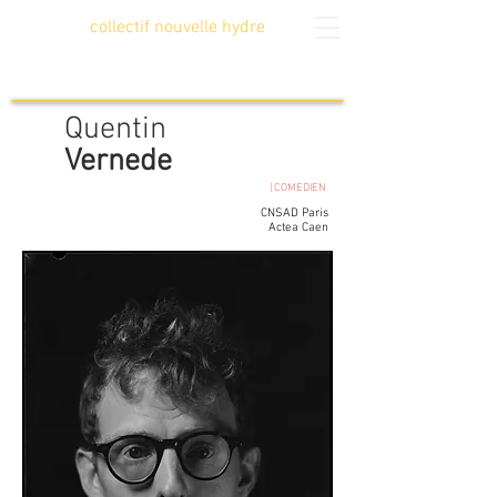
collectif nouvelle hydre
Quentin
Vernede
| COMEDIEN
CNSAD Paris
Actea Caen